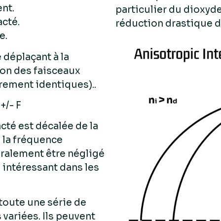
nt.
particulier du dioxyde
acté.
réduction drastique d
e.
e déplaçant à la
ion des faisceaux
irement identiques)..
+/- F
cté est décalée de la
 la fréquence
éralement être négligé
s intéressant dans les
toute une série de
variées. Ils peuvent