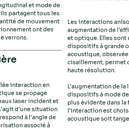
ngitudinal et mode de
ils partagent tous les
quantité de mouvement
Les interactions anis
ctionnement ont des
augmentation de l’eff
e verrons.
et optique. Elles sont
dispositifs à grande o
acoustique, observée 
ière
cisaillement, permet d
haute résolution.
lée interaction en
L’augmentation de la 
stique se propage
dispositifs à mode de 
eaux laser incident et
plus évidente dans la 
s’agit d’une situation
l’interaction est choi
respond à l’angle de
acoustique soit tangen
arisation associé à