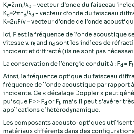
K
=2πn
/λ
– vecteur d’onde du faisceau incide
i
i
0
K
=2πn
/λ
– vecteur d’onde du faisceau diffr
d
d
d
K=2πF/v – vecteur d’onde de l’onde acoustiqu
Ici, F est la fréquence de l’onde acoustique s
vitesse v. n
and n
sont les indices de réfract
i
d
incident et diffracté (ils ne sont pas nécessa
La conservation de l’énergie conduit à : F
= F
d
i
Ainsi, la fréquence optique du faisceau diffra
fréquence de l’onde acoustique par rapport à
incidente. Ce « décalage Doppler » peut gén
puisque F >> F
or F
, mais il peut s’avérer trè
d
i
applications d’hétérodynamique.
Les composants acousto-optiques utilisent 
matériaux différents dans des configurations 