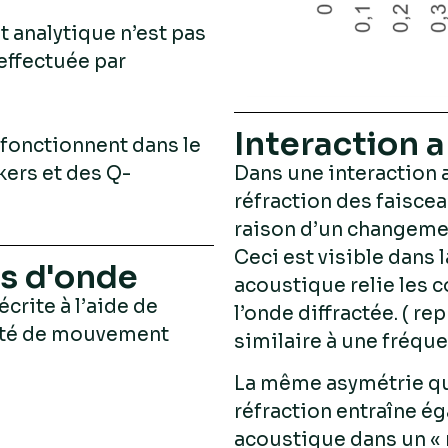
t analytique n’est pas
effectuée par
Interaction 
 fonctionnent dans le
Dans une interaction 
kers et des Q-
réfraction des faiscea
raison d’un changement
Ceci est visible dans 
s d'onde
acoustique relie les c
crite à l’aide de
l’onde diffractée. ( r
tité de mouvement
similaire à une fréque
La même asymétrie qui 
réfraction entraîne é
acoustique dans un « 