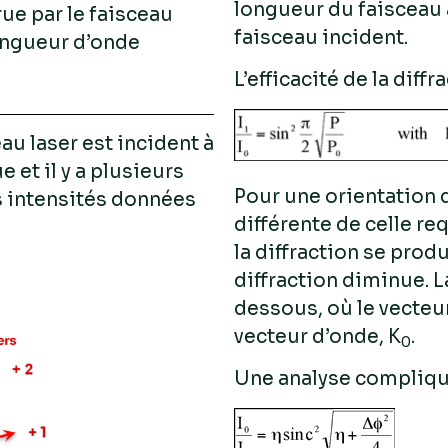
longueur du faisceau 
rue par le faisceau
faisceau incident.
longueur d’onde
L’efficacité de la diffr
au laser est incident à
et il y a plusieurs
Pour une orientation 
es intensités données
différente de celle re
la diffraction se produ
diffraction diminue. La
dessous, où le vecteur
vecteur d’onde, K
.
0
Une analyse compliqué