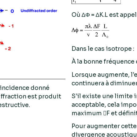
Où ∆Φ = ∆K.L est appe
Dans le cas isotrope :
À la bonne fréquence 
Lorsque augmente, l’ef
continuera à diminuer
’incidence donné
S’il existe une limite i
iffraction est produit
acceptable, cela impos
estructive.
maximum F et définit 
Pour augmenter cette l
divergence acoustiqu